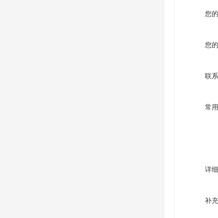
您
您
联
常
详
补