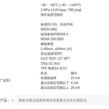
–40 ~ +60°C (–40 ~ +140°F)
2 MPa (大20 barg / 290 psig)
操作温度范围内
标准BS EN、符合IP66
60529:1992
按准备保护NEMA 4
NEMA 250-2003
镀镍黄铜
L=85mm, ø24mm (大)
前过滤器HDPE
G1/2” BSP, 1/2” NPT
320g (11.3oz)
TPE 电缆2m (6.6’)
状况
输出
传感器故障
23 mA
厂设置）
露点在固定范围以下
4 mA
露点在固定范围以上
20 mA
产品：