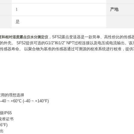
1
产地
是
，SF52露点变送器是一款简单、高性价比的传感
度和相对湿度露点仪水分测定仪
外壳。 SF52提供可选的G1/2”和1/2” NPT过程连接以及电压或电流输
传感器寿命。 以聚合物为基准的传感器通过可溯源的校准系统进行校准，提供
应用的理想选择
~ +60°C (–40 ~ +140°F)
IP65
校准证书
6°F)
出