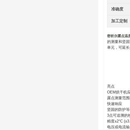
准确度
加工定制
密析尔露点温
的测量和坚固的
单元，可延长
亮点
OEM烘干机
露点测量范围–40 
快速响应
坚固的防护等级
3点可追溯的
精度±2°C (±3.
电压或电流输