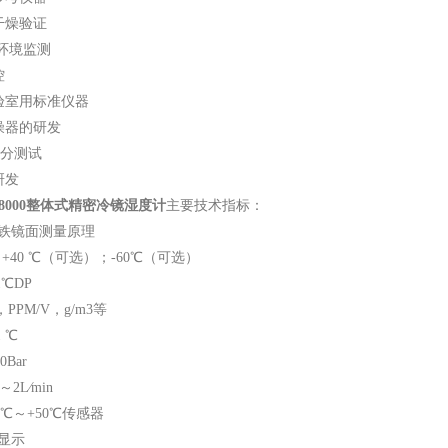
干燥验证
环境监测
控
验室用标准仪器
燥器的研发
水分测试
研发
 S8000整体式精密冷镜湿度计
主要技术指标：
尔铁镜面测量原理
～+40 ℃（可选）；-60℃（可选）
1℃DP
PPM/V，g/m3等
1 ℃
0Bar
～2L∕min
0℃～+50℃传感器
D显示