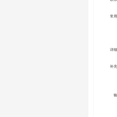
常
详
补