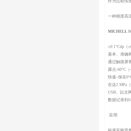
作为过程传感技
一种精度高
MICHELL
±0.1°Cdp（
基本、准确
通过触摸屏
露点-60°C
快速–保在0°
在达2 MPa
USB、以太网
数据记录到
应用:
标准实验室