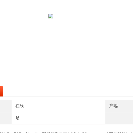
在线
产地
是