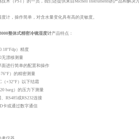
术（PST）的一员，我们还提供来自Michell Instruments的产品和解决
湿度计，操作简单，对含水量变化具有高的灵敏度。
 S8000整体式精密冷镜湿度计
产品特点：
±0.18°Fdp）精度
和无漂移测量
界面进行简单的配置和操作
（-76°F）的精密测量
C（+32°F）以下结霜
（20 barg）的压力下测量
、RS485或RS232连接
SD卡或通过数字通信
参考仪器