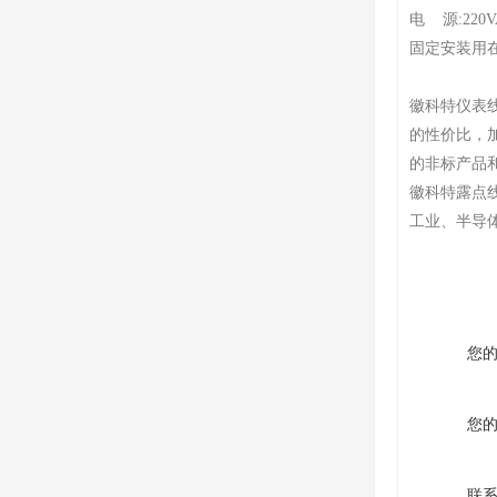
电 源:220
固定安装用
徽科特仪表
的性价比，
的非标产品
徽科特露点
工业、半导
您
您
联