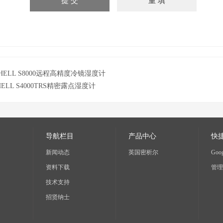
CHELL S8000远程高精度冷镜湿度计
HELL S4000TRS精密露点湿度计
导航栏目
产品中心
快
新闻动态
英国密析尔
Goog
资料下载
管理
技术支持
招贤纳士