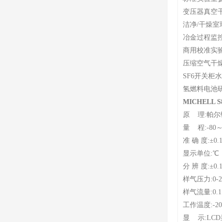
变压器真空
洁净/干燥室
冶金过程监
商用校准实
压缩空气干
SF6开关柜
氢燃料电池
MICHELL
原 理:帕
量 程:-80
准 确 度:±0.
显示单位:℃，
分 辨 度:±0.
样气压力:0-2
样气流量:0.1
工作温度:-2
显 示:LC