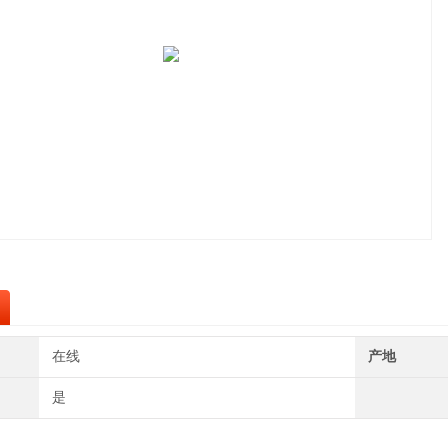
在线
产地
是