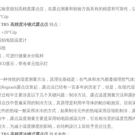
室级别高精度露点仪，在露点测量和校验方面具有的精度和可靠性，以
°Cdp
0 TRS 高精度冷镜式露点仪
特点：
 +20°Cdp
4线铂电阻温度计
系统
接口，可进行微量水分取样
LED显示，带有单元指示灯
种传统的湿度测量方法，其理论基础是：在气体和水汽都遵循理想气体
Regnault露点仪算起，露点法已经有一百多年的历史了，但是，在现
计过程中主要涉及以下几个关键问题：制冷方法、露点温度测量方法和露
露点仪中普遍采用的制冷方法，其原理是利用半导体的帕尔帖效应。目前
冷元件的热端一般采用水冷的方式，如果制冷元件的热端采用压缩机制冷，露
仪中，露点温度测量主要是采用铂电阻感温元件，它在相当宽的温度范围
较大，为减小温度梯度的影响，在结构设计上应给予充分注意。
0 TRS 高精度冷镜式露点仪
技术参数：