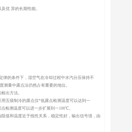
及优 异的长期性能。
定律的条件下，湿空气在冷却过程中水汽分压保持不
代湿度测量中露点法仍然占有重要的地位。
的检出方法。
采用五级制冷的露点仪*低露点检测温度可以达到一
点检测温度可以进一步扩展到一100℃。
内阻值和温度近于线性关系，稳定性好，输出信号强，由