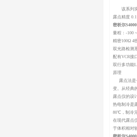
该系列实验
露点精度 0.1
密析尔S400
量程：-100 ~
精密100Ω 
双光路检测
配有VCR
双行多功能
原理
露点法是一
变。从经典的
露点仪的设
热电制冷是
80℃，制
在现代露点
于体积相对
密析尔S400