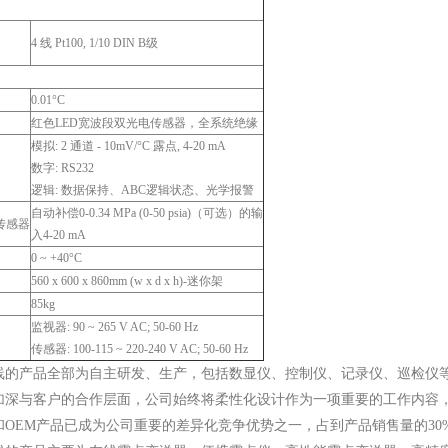
4 线 Pt100, 1/10 DIN B级
0.01°C
红色LED宽波段双光电传感器，全系统绝缘
模拟: 2 通道 - 10mV/°C 露点, 4-20 mA
数字: RS232
逻辑: 数据保持、ABC逻辑状态、光学报警
自动补偿0-0.34 MPa (0-50 psia)（可选）的输
传感器
入4-20 mA
0 ~ +40°C
560 x 600 x 860mm (w x d x h)-迷你架
85kg
监视器: 90 ~ 265 V AC; 50-60 Hz
传感器: 100-115 ~ 220-240 V AC; 50-60 Hz
线的产品全部为自主研发、生产，包括数显仪、控制仪、记录仪、巡检仪
加深与客户的合作层面，公司始终将柔性化设计作为一项重要的工作内容
和OEM产品已成为公司重要的差异化竞争优势之一，占到产品销售量的30