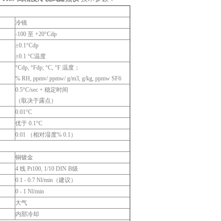
冷镜
-100 至 +20°Cdp
±0.1°Cdp
±0.1 °C温度
°Cdp, °Fdp; °C, °F 温度；
% RH, ppmv/ ppmw/ g/m3, g/kg, ppmw SF6
0.5°C/sec + 稳定时间
（取决于露点）
0.01°C
优于 0.1°C
0.01 （相对湿度% 0.1）
铜镀金
4 线 Pt100, 1/10 DIN B级
0.1 - 0.7 Nl/min（建议）
0 - 1 Nl/min
大气
内部冷却