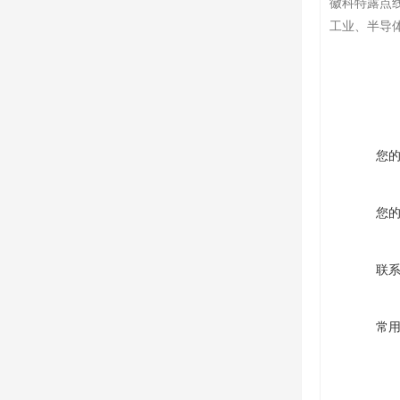
徽科特露点
工业、半导
您
您
联
常