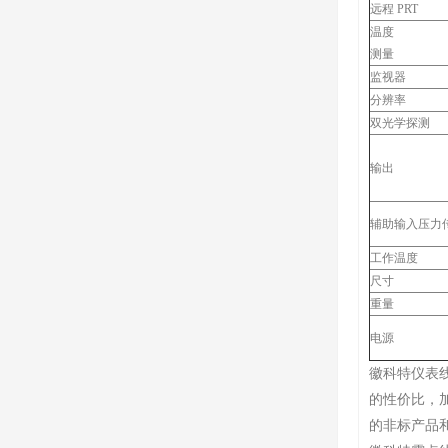
远程 PRT
温度
测量
监视器
分辨率
双光学探测
输出
辅助输入压力
工作温度
尺寸
重量
电源
徽科特仪表
的性价比，
的非标产品