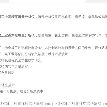
器工业高精度氧量分析仪
，
氧气分析仪采用电化学、离子流、氧化锆或磁
器工业高精度氧量分析仪
，
空分制氮、化工过程、高温烧结炉保护气体、
。
厂、冶金等工艺流程控制设备中以控制燃烧与通风量之间的比例，燃烧效
厂、氢工业等部门分析氧气浓度，以保产品质量
的呼吸过程及医学生物学研究
试验的气体含量测定
气含量监测
40 液晶显示
寸机箱，可集成于成套分析系统中
标准- 484 宽*134 高*310 深（mm） 4U 标准- 484 宽*177 高*390 深（