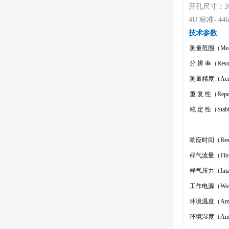
开孔尺寸：3U 
4U 标准- 44
技术参数
测量范围（Measu
分 辨 率（Resolu
测量精度（Accura
重 复 性（Repeat
稳 定 性（Stabi
响应时间（Respo
样气流量（Flow o
样气压力（Intake
工作电源（Workin
环境温度（Ambien
环境湿度（Ambie