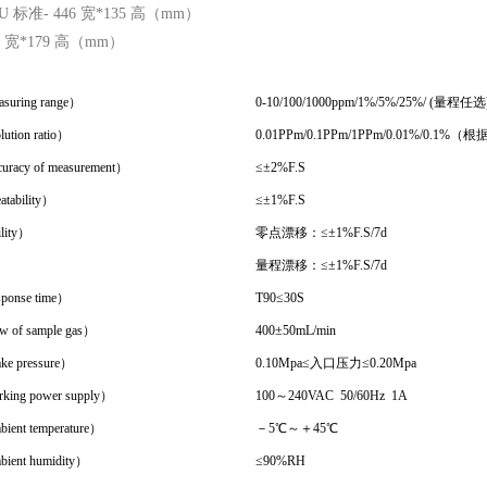
标准- 446 宽*135 高（mm）
6 宽*179 高（mm）
ring range）
0-10/100/1000ppm/1%/5%/25%/ (量程任选
tion ratio）
0.01PPm/0.1PPm/1PPm/0.01%/0.1
cy of measurement）
≤±2%F.S
ability）
≤±1%F.S
lity）
零点漂移：≤±1%F.S/7d
量程漂移：≤±1%F.S/7d
nse time）
T90≤30S
f sample gas）
400±50mL/min
 pressure）
0.10Mpa≤入口压力≤0.20Mpa
g power supply）
100～240VAC 50/60Hz 1A
t temperature）
－5℃～＋45℃
nt humidity）
≤90%RH