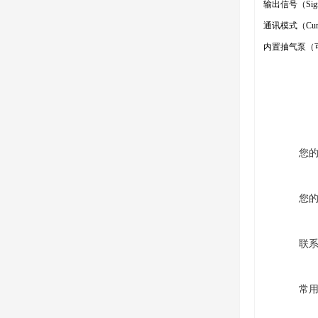
输出信号（Signa
通讯模式（Cummu
内置抽气泵（
您
您
联
常