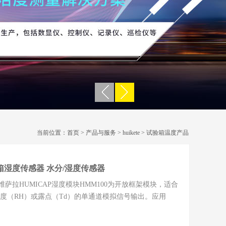
当前位置：
首页
>
产品与服务
>
huikete
>
试验箱温度产品
箱湿度传感器 水分/湿度传感器
拉HUMICAP湿度模块HMM100为开放框架模块，适合
度（RH）或露点（Td）的单通道模拟信号输出。应用