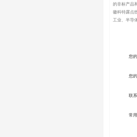
的非标产品
徽科特露点
工业、半导
您
您
联
常