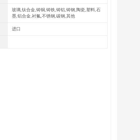
玻璃,钛合金,铸铜,铸铁,铸铝,铸钢,陶瓷,塑料,石
墨,铝合金,衬氟,不锈钢,碳钢,其他
进口