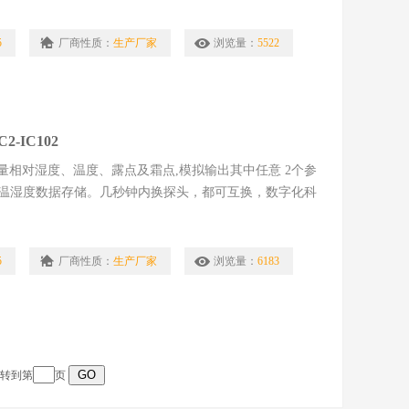
5
厂商性质：
生产厂家
浏览量：
5522
-IC102
相对湿度、温度、露点及霜点,模拟输出其中任意 2个参
00组温湿度数据存储。几秒钟内换探头，都可互换，数字化科
5
厂商性质：
生产厂家
浏览量：
6183
跳转到第
页