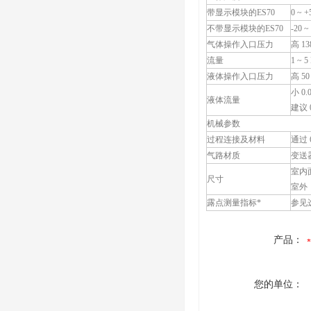
带显示模块的ES70
0 ~ +
不带显示模块的ES70
-20 ~
气体操作入口压力
高 138
流量
1 ~ 5
液体操作入口压力
高 50 
小 0.0
液体流量
建议 0.
机械参数
过程连接及材料
通过 
气路材质
变送
室内面板
尺寸
室外：8
露点测量指标*
参见
产品：
您的单位：