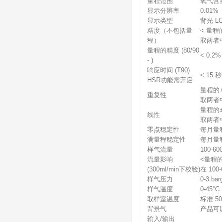
量程范围
氧气含量
显示分辨率
0.01%
显示类型
背光 L
精度（不包括量
< 量程
程）
取两者
量程的精度 (80/90
< 0.2%
- )
响应时间 (T90)
< 15 秒
HSR功能需开启
量程的±0
重复性
取两者
量程的±0
线性
取两者
零点稳定性
每月量程
满量程稳定性
每月量程
样气流量
100-60
流量影响
<量程的
(300ml/min下校验)
在 100
样气压力
0-3 bar
样气温度
0-45
取样室温度
标准 50
背景气
产品可
输入/输出