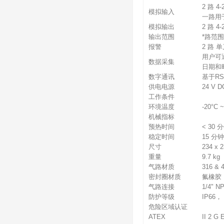
2 路 4
模拟输入
一路用
模拟输出
2 路 4
输出范围
*路范
报警
2 路 单
用户可
数据采集
日期和
数字通讯
基于RS
供电电源
24 V D
工作条件
环境温度
-20°C
机械指标
预热时间
< 30 
稳定时间
15 分钟
尺寸
234 x 2
重量
9.7 kg
气路材质
316 
密封圈材质
氟橡胶
气路连接
1/4" 
防护等级
IP66，
危险区域认证
ATEX
II 2 G 