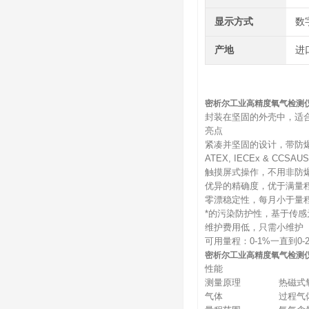
显示方式
数
产地
进
密析尔工业高精度氧气检测
封装在坚固的外壳中，适
亮点
紧凑并坚固的设计，带防爆
ATEX, IECEx & CC
触摸屏式操作，不用非防
优异的精确度，优于满量程
零漂稳定性，每月小于量程的
*的污染防护性，基于传感
维护费用低，只需小维护
可用量程：0-1%一直到0-2
密析尔工业高精度氧气检测
性能
测量原理
热磁式
气体
过程气体