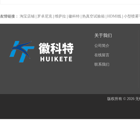
友情链接：
淘宝店铺
|
罗卓尼克
|
维萨拉
|
徽科特
|
热真空试验箱
|
HDMI线
|
小型喷雾
关于我们
公司简介
在线留言
联系我们
版权所有 © 202