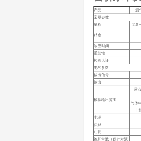
产品
测气
常规参数
量程
-110 
精度
响应时间
重复性
检验认证
电气参数
输出信号
输出
露点:
模拟输出范围
气体中的
非标
电源
负载
功耗
饱和常数（仅针对液