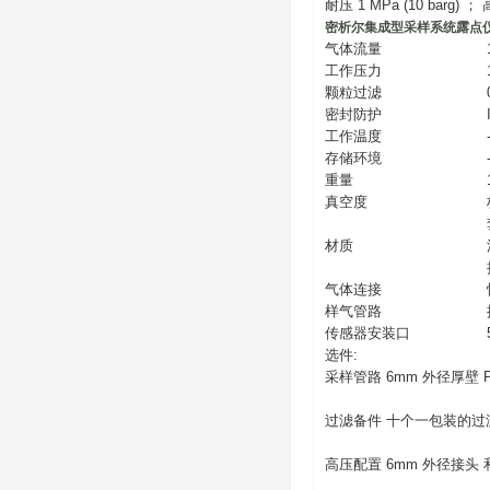
耐压 1 MPa (10 barg) ；
密析尔集成型采样系统露点
气体流量
工作压力
颗粒过滤
密封防护
工作温度
存储环境
重量
真空度
材质
气体连接
样气管路
传感器安装口
选件:
采样管路 6mm 外径厚壁
过滤备件 十个一包装的过滤器
高压配置 6mm 外径接