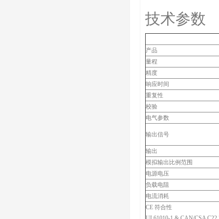
技术参数
产品
量程
精度
响应时间
重复性
校验
电气参数
输出信号
输出
模拟输出比例范围
电源电压
负载电阻
电流消耗
CE 符合性
UL61010-1 & CAN/CSA C22.2