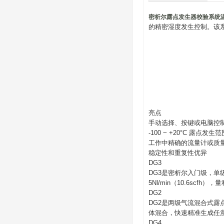
密析尔露点发生器校验系统
的精密湿度发生控制。该
亮点
手动选择、按键或电脑控
-100 ~ +20°C 露点发生范
工作中精确的流量计或质
稳定性和重复性优异
DG3
DG3是密析尔入门级，单
5Nl/min（10.6scfh）
DG2
DG2是两级气流混合式露点发
体混合，快速精准生成任
DG4