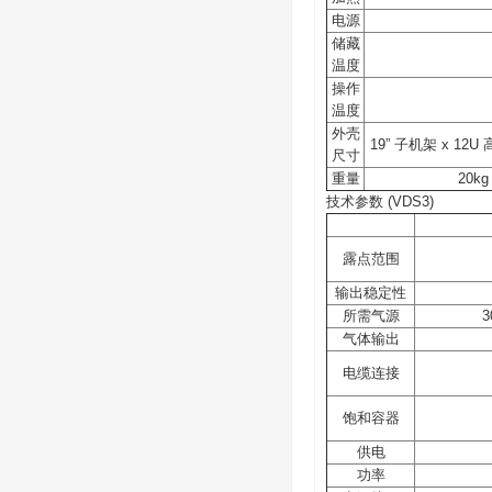
电源
储藏
温度
操作
温度
外壳
19” 子机架 x 12U 高
尺寸
重量
20kg 
技术参数 (VDS3)
露点范围
输出稳定性
所需气源
3
气体输出
电缆连接
饱和容器
供电
功率