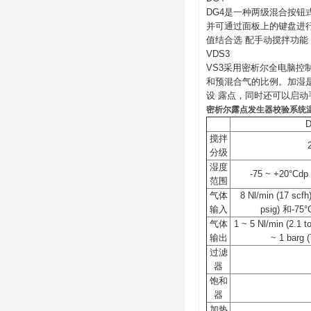
DG4是一种两级混合按钮式露
并可通过面板上的键盘进行
值结合选 配手动搅拌功能，D
VDS3
VS3采用密析尔全电脑控制的湿
和预混合气的比例。加湿
设 露点，同时还可以启
密析尔露点发生器校验系统
搅拌
分级
湿度
-75 ~ +20°Cdp 
范围
气体
8 Nl/min (17 scfh)
输入
psig) 和-75°
气体
1 ~ 5 Nl/min (2.1 t
输出
~ 1 barg (
过滤
器
饱和
器
加热