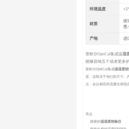
环境温度
+5
玻
材质
墨
产地
进
密析尔OptiCal集成温
湿
能够容纳五个或者更多
密析尔OptiCal集成
温湿度校
器，这取决于他们的尺寸。内
点，会以相应的流量比例混
亮点
精密的
温湿度校验仪