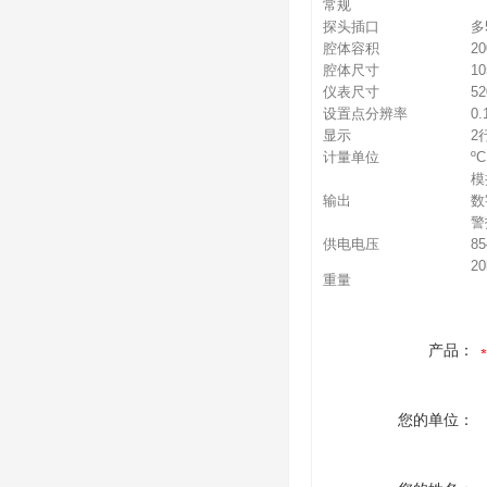
常规
探头插口
多
腔体容积
2
腔体尺寸
10
仪表尺寸
52
设置点分辨率
0.
显示
2
计量单位
ºC
模
输出
数
警
供电电压
85
20
重量
产品：
您的单位：