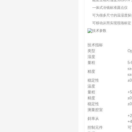
能发生相对湿度5到95%，
一体式冷镜标准露点仪
可为很多尺寸的温湿度探
可移动从而实现现场标定
技术参数
技术指标
类型
O
湿度
量程
5-
≤±
精度
≤±
稳定性
±0
温度
量程
+
精度
±0
稳定性
±0
测量腔室
+2
斜率从
+4
控制元件
可