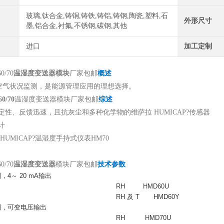
玻璃,钛合金,铸铜,铸铁,铸铝,铸钢,陶瓷,塑料,石
外形尺寸
墨,铝合金,衬氟,不锈钢,碳钢,其他
进口
加工定制
/70
温湿度变送器模块
厂家包邮
概述
空气状况监测，是能源管理应用的理想选择。
/70
温湿度变送器模块厂家包邮
综述
定性、反馈迅速，且抗灰尘和多种化学物的维萨拉 HUMICAP?传感器
计
HUMICAP?温湿度手持式仪表HM70
/70
温湿度变送器
模块厂家包邮
技术参数
制，4～ 20 mA输出
RH HMD60U
RH 及 T HMD60Y
线制，可变电压输出
RH HMD70U