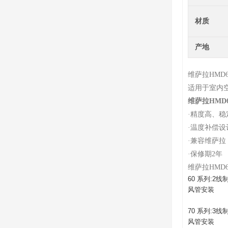
材质
产地
维萨拉HMD60
适用于室内
维萨拉HMD60
·
精度高、稳
·
温度补偿设
·
兼容维萨拉 
·
保修期2年
维萨拉HMD60
60 系列:2线
风管安装
70 系列:3
风管安装