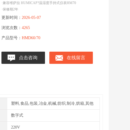
·兼容维萨拉 HUMICAP?温湿度手持式仪表HM70
·保修期2年
更新时间：
2026-05-07
浏览次数：
4265
产品型号：
HMD60/70
点击咨询
在线留言
塑料,食品,包装,冶金,机械,纺织,制冷,烘箱,其他
数字式
220V