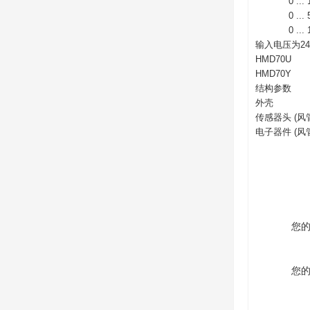
0 ... 1
0 ... 5
0 ... 1
输入电压为24
HMD70U
HMD70Y
结构参数
外壳
传感器头 (风
电子器件 (风
您
您