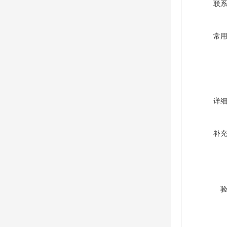
联
常
详
补