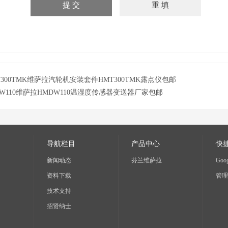
T300TMK维萨拉汽轮机安装套件HMT300TMK露点仪包邮
DW110维萨拉HMDW110温湿度传感器变送器厂家包邮
导航栏目
产品中心
快
新闻动态
芬兰维萨拉
Goog
资料下载
管理
技术支持
招贤纳士