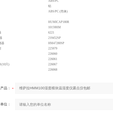
ABS/PC
铝
ABS/PC (壳体)
HUMICAP180R
10159HM
器
6221
器
219452SP
滤器
HM47280SP
架
225979
226060
226061
10只)
226067
226068
产品：
的单位：