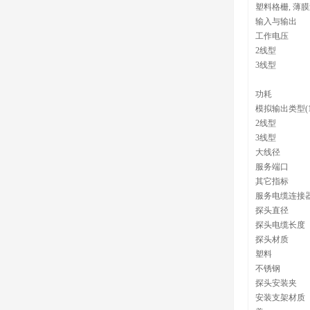
塑料格栅, 薄
输入与输出
工作电压
2线型
3线型
功耗
模拟输出类型(
2线型
3线型
大线径
服务端口
其它指标
服务电缆连接
探头直径
探头电缆长度
探头材质
塑料
不锈钢
探头安装夹
安装支架材质