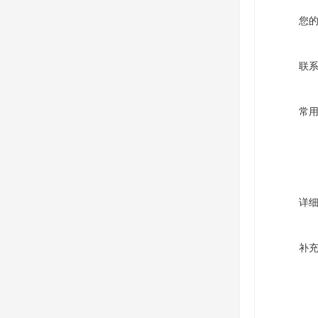
您
联
常
详
补