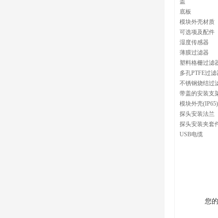
盖
底板
模块外壳材质
可选项及配件
湿度传感器
薄膜过滤器
塑料格栅过滤
多孔PTFE过滤
不锈钢烧结过
带盖的安装支
模块外壳(IP65)
探头安装法兰
探头安装夹套件(
USB电缆
您