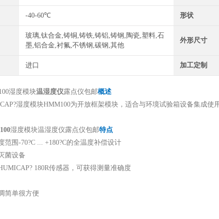
-40-60℃
形状
玻璃,钛合金,铸铜,铸铁,铸铝,铸钢,陶瓷,塑料,石
外形尺寸
墨,铝合金,衬氟,不锈钢,碳钢,其他
进口
加工定制
100湿度模块
温湿度仪
露点仪包邮
概述
ICAP?湿度模块HMM100为开放框架模块，适合与环境试验箱设备集成使用
00
湿度模块温湿度仪露点仪包邮
特点
围-70?C ... +180?C的全温度补偿设计
灭菌设备
UMICAP? 180R传感器，可获得测量准确度
调简单很方便