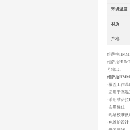
环境温度
材质
产地
维萨拉HMM
维萨拉HUM
号输出。
维萨拉HMM1
·
覆盖工作温度范
·
适用于高温
·
采用维萨拉H
·实用
性佳
·
现场校准微
·
免维护设计
·
安装便利