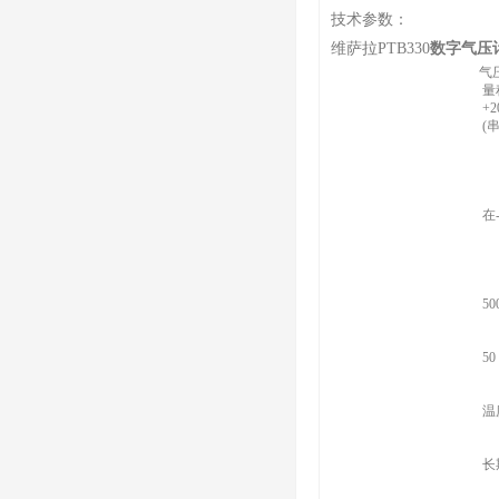
技术参数：
维萨拉PTB330
数字气压
气
量
+
(
50
50
在
50
50
5
+
-
5
+
-
温
50
50
长
50