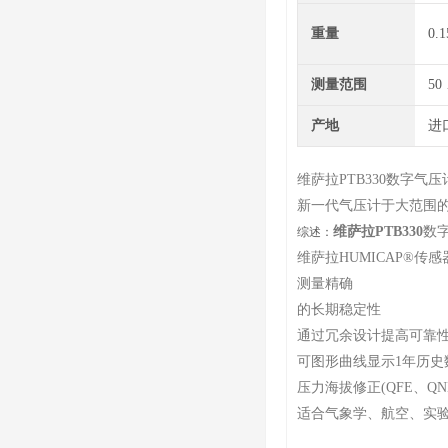
重量
0.1
测量范围
50
产地
进
维萨拉PTB330数字气
新一代气压计于大范围的
维萨拉PTB330
数
综述：
维萨拉HUMICAP®传感
测量精确
的长期稳定性
通过冗余设计提高可靠
可图形曲线显示1年历史
压力海拔修正(QFE、QN
适合气象学、航空、实