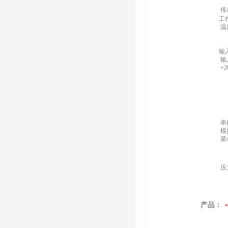
50
传
工
温
配
输
输
+2
R
R
串
模
菜
压
产品：