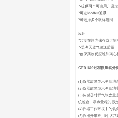
?-提供两个可由用户设
?可选Modbus通讯
?可选择多个取样范围
应用
?监测在炷类储存或运输
?-监测天然气输送质量
?确保药物反应堆和离心机
GPR1800过程微量氧分
(1)仪器故障显示测量
(2)仪器故障显示测量
(3)传感器对样气氧含
统检查、零点量程的标定
(4)仪器工作环境中的
(5)仪器开车投用时,