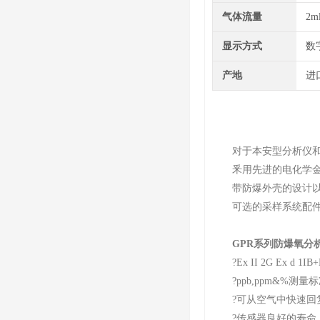
气体流量
2m
显示方式
数
产地
进
对于本安型分析仪和传感
釆用先进的电化学金属传
带防爆外壳的设计以适
可选的采样系统配件包
GPR系列防爆氧分
?Ex II 2G Ex d 1I
?ppb,ppm&%测量
?可从空气中快速回复到
?传感器良好的寿命