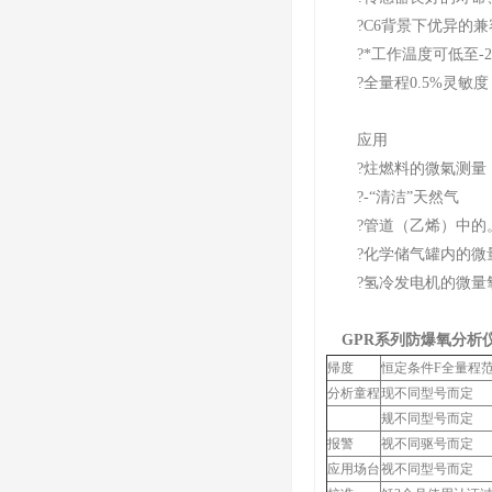
?C6背景下优异的兼
?*工作温度可低至-20
?全量程0.5%灵敏度
应用
?炷燃料的微氣测量
?-“清洁”天然气
?管道（乙烯）中的。
?化学储气罐内的微
?氢冷发电机的微量
GPR系列防爆氧分析
帰度
恒定条件F全量程范
分析童程
现不同型号而定
规不同型号而定
报警
视不同驱号而定
应用场台
视不同型号而定