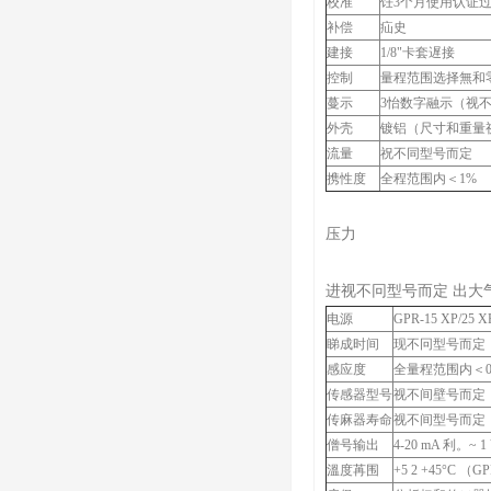
校准
饪3个月使用认证过
补偿
疝史
建接
1/8"卡套遅接
控制
量程范围选择無和零量
蔓示
3怡数字融示（视
外壳
镀铝（尺寸和重量
流量
祝不同型号而定
携性度
全程范围内＜1%
压力
进视不冋型号而定 出大
电源
GPR-15 XP/25 X
睇成时间
现不冋型号而定
感应度
全量程范围内＜0
传感器型号
视不间壁号而定
传麻器寿命
视不间型号而定
僧号输出
4-20 mA 利。~ 1
溫度苒围
+5 2 +45°C （