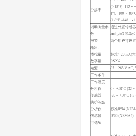
0.1 °C -80 ~ +2
(0.18°F, -112 ~ 
分辨率
1°C -100 ~ -80°
(1.8°F, -148 ~ -
辅助测量参
通过外置传感器得到
数
and g/m3 等单位
报警
两个用户可设置的1
输出:
模拟量
标准4-20 mA
数字量
RS232
电源
85 ~ 265 V AC, 
工作条件
工作温度
分析仪:
0 ~ +50°C (32 ~
传感器:
-20 ~ +50°C (-5
防护等级
分析仪:
标准IP54 (NEM
传感器:
IP66 (NEMA4)
可选项