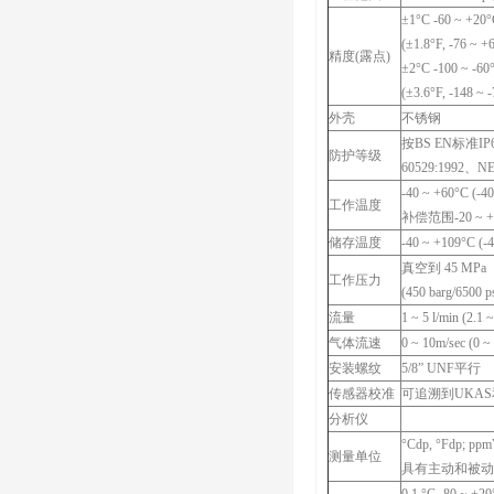
±1°C -60 ~ +20
(±1.8°F, -76 ~ +
精度(露点)
±2°C -100 ~ -60
(±3.6°F, -148 ~ 
外壳
不锈钢
按BS EN标准IP
防护等级
60529:1992、
-40 ~ +60°C (-4
工作温度
补偿范围-20 ~ +40
储存温度
-40 ~ +109°C (-
真空到 45 MPa
工作压力
(450 barg/6500 p
流量
1 ~ 5 l/min (2.1 ~
气体流速
0 ~ 10m/sec (0 ~ 
安装螺纹
5/8” UNF平行
传感器校准
可追溯到UKAS和
分析仪
°Cdp, °Fd
测量单位
具有主动和被动