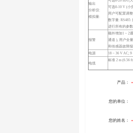
可选0-20 mA (大
输出
可选0-10 V (小
分析仪:
用户可配置调
模拟量:
数字量: RS48
进行所有的参数
额外增加1 ~ 2通
报警
通道 ), 用
和传感器故障报
电源
18 ~ 36 V AC; 9
标准 2 m (6.56 ft
电缆
产品：
您的单位：
您的姓名：