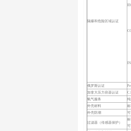
IE
隔爆和危险区域认证
C
IN
俄罗斯认证
Pe
加拿大压力容器认证
C
氧气服务
纯
外壳材料
标
外壳防潮
可
标
过滤器（传感器保护）
可