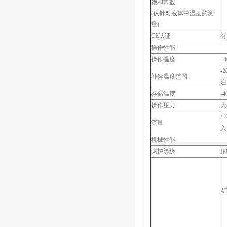
饱和常数
(仅针对液体中湿度的测
量)
CE认证
有
操作性能
操作温度
–4
-2
补偿温度范围
注
存储温度
-4
操作压力
大4
1
流量
入
机械性能
防护等级
IP
A