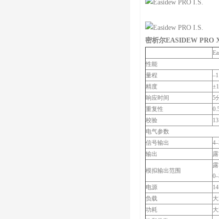
密析尔EASIDEW PRO
E
性能
量程
–1
精度
±1
响应时间
5
重复性
0.
校验
1
电气参数
信号输出
4
输出
露
露
模拟输出范围
0
电源
14
负载
大2
功耗
大