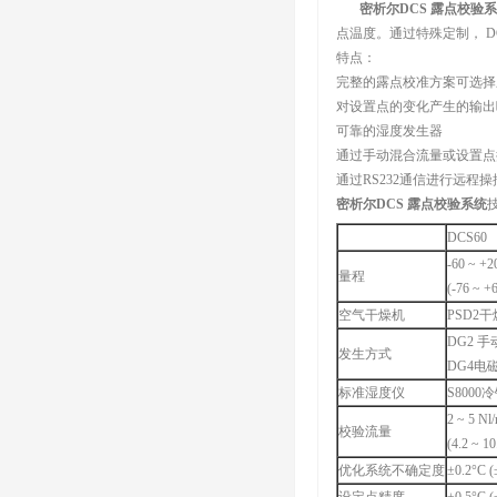
密析尔DCS 露点校验
点温度。通过特殊定制， 
特点：
完整的露点校准方案可选择
对设置点的变化产生的输出
可靠的湿度发生器
通过手动混合流量或设置点
通过RS232通信进行远程
密析尔DCS 露点校验系统
DCS60
-60 ~ +2
量程
(-76 ~ +
空气干燥机
PSD2
DG2 
发生方式
DG4电
标准湿度仪
S800
2 ~ 5 Nl
校验流量
(4.2 ~ 10
优化系统不确定度
±0.2°C (