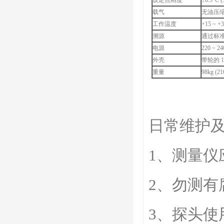
设定点精度
±0.5°C 
载气
无油压
工作温度
+15 ~ +3
溯源
通过标准
电源
220 ~ 2
外壳
带轮的 19
重量
98kg (21
日常维护
1、测量仪
2、勿测有
3、探头使