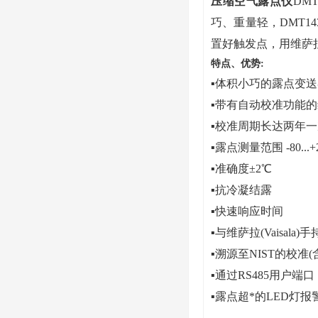
压缩空气露点仪
DM
巧、重量轻，DMT
置好触发点，用维萨拉
特点、优势
:
▪
体积小巧的露点变送
▪
带有自动校准功能的
▪
校准周期长达两年一
▪
露点测量范围
-80...
▪
准确度
±2℃
▪
抗冷凝结露
▪
快速响应时间
▪
与维萨拉
(Vaisal
▪
溯源至
NIST的校准
▪
通过
RS485用户
▪
露点超*的
LED灯报