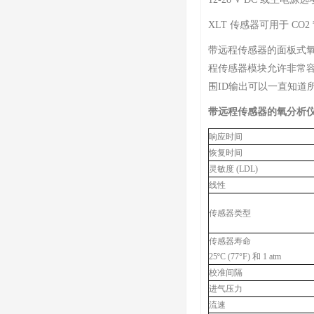
XLT 传感器可用于 CO2
带远程传感器的面板式氧分析
程传感器模块允许非常
围ID输出可以一直知道
带远程传感器的氧分析
响应时间
恢复时间
灵敏度 (LDL)
线性
传感器类型
传感器寿命
25ºC (77°F) 和 1 atm
校准间隔
进气压力
流速