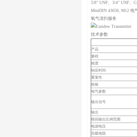
5/8” UNF、3/4” UNF、
MiniDIN 43650, M12
氧气清扫服务
技术参数
产品
量程
精度
响应时间
重复性
校验
电气参数
输出信号
输出
模拟输出比例范围
电源电压
负载电阻