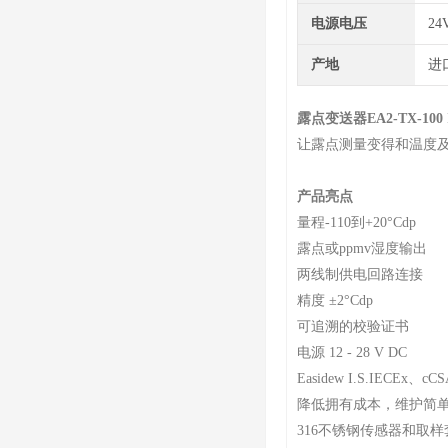
电源电压
24
产地
进
露点变送器EA2-TX-100
让露点测量变得和温度
产品亮点
量程-110到+20°Cdp
露点或ppmv湿度输出
两线制供电回路连接
精度 ±2°Cdp
可追溯的校验证书
电源 12 - 28 V DC
Easidew I.S.IECEx、
降低拥有成本，维护简
316不锈钢传感器和取样