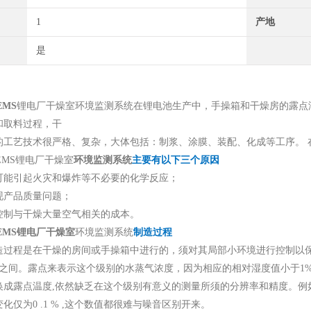
1
产地
是
EMS
锂电厂干燥室环境监测系统
在锂电池生产中，手操箱和干燥房的露点
和取料过程，干
的工艺技术很严格、复杂，大体包括：制浆、涂膜、装配、化成等工序。 
-EMS锂电厂干燥室
环境监测系统
主要有以下三个原因
可能引起火灾和爆炸等不必要的化学反应；
现产品质量问题；
控制与干燥大量空气相关的成本。
-EMS锂电厂干燥室
环境监测系统
制造过程
造过程是在干燥的房间或手操箱中进行的，须对其局部小环境进行控制以保
40℃之间。露点来表示这个级别的水蒸气浓度，因为相应的相对湿度值小于
成露点温度,依然缺乏在这个级别有意义的测量所须的分辨率和精度。例如，当
化仅为0 .1 % ,这个数值都很难与噪音区别开来。