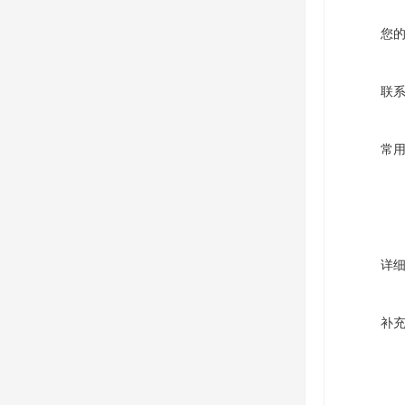
您
联
常
详
补