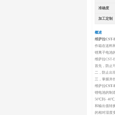
准确度
加工定制
概述
维萨拉CST-
作箱在送料
锂离子电池
维萨拉CST
首先，防止
二，防止出
三，掌握并
维萨拉
CST
锂电池的制
50℃到- 
和输出值转换
的相对湿度变