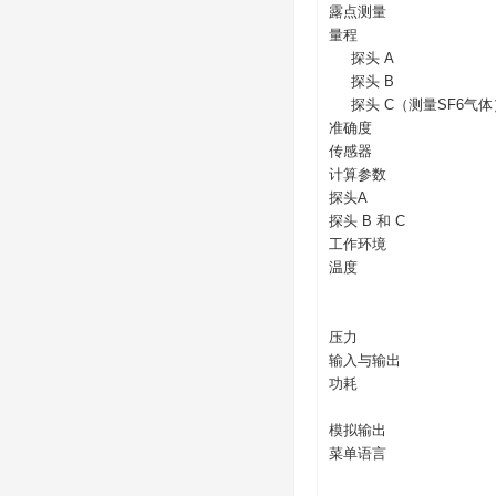
露点测量
量程
探头 A
探头 B
探头 C（测量SF6气体
准确度
传感器
计算参数
探头A
探头 B 和 C
工作环境
温度
压力
输入与输出
功耗
模拟输出
菜单语言