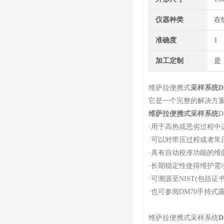
仪器种类
在
准确度
1
加工定制
是
维萨拉便携式
采样系统D
它是一个完整的解决方
维萨拉便携式采样系统
·
用于高热或恶劣过程中
·
可以对带压过程或者常
·
具有自动校准功能的维萨
·
长期稳定性使得维护需
·
可溯源至NIST(包括证书
·
也可参阅DM70手持式
维萨拉便携式采样系统
D