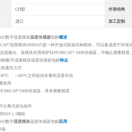
CD型
外形结构
进口
加工定制
105数字湿度模块
温度传感器
包邮
概述
ICAP?湿度模块HMM105是一种开放式框架结构模块，可以集成用于环
2C总线输出。该模块采用维萨拉HUMICAP? 180R传感器，可确认测量精度
05
数字湿度模块温度传感器包邮
特点
总线通讯方式
0?C ... +180?C之间提供全量程温度补偿
菌使用
UMICAP?180R传感器，具有测量精度
可分离式探头组件
M10 x 1螺纹
105数字
湿度模块
温度传感器包邮
应用
养箱