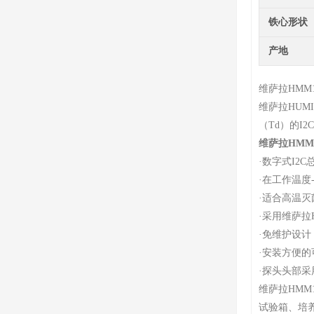
铁心形状
产地
维萨拉HMM
维萨拉HUM
（Td）的I
维萨拉HMM1
·
数字式I2C
·
在工作温度-4
·
适合高温灭
·
采用维萨拉H
·
免维护设计
·
安装方便的
·
探头头部采用
维萨拉HMM
试验箱、培