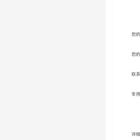
您
您
联
常
详