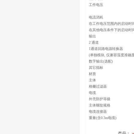
工作电压
电流消耗
在工作电压范围内的启动时
在其他电压条件下的启动时
输出
2 通道
1通道回路电源转换器
(单独模块, 仅兼容湿度准确度
数字输出(选配)
其它指标
材质
主体
格栅过滤器
电缆
外壳防护等级
主体螺纹规格
电缆连接器
重量(含0.3m电缆)
产品：