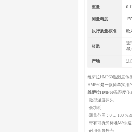
重量
0.1
测量精度
1
执行质量标准
欧
玻
材质
墨
产地
进
维萨拉HMP60温湿度传
HMP60是一款简单实
维萨拉HMP60
温湿度传
·
微型湿度探头
·
低功耗
·
测量范围：0 ... 100 %RH; 
·
带有可拆卸标准M8快
·
耐用金属外壳