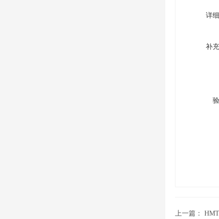
详
补
上一篇：
HM