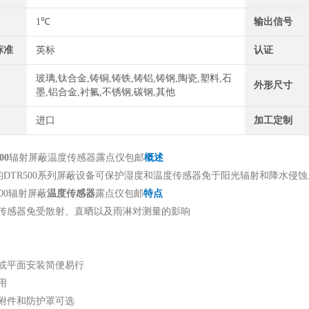
1℃
输出信号
标准
英标
认证
玻璃,钛合金,铸铜,铸铁,铸铝,铸钢,陶瓷,塑料,石
外形尺寸
墨,铝合金,衬氟,不锈钢,碳钢,其他
进口
加工定制
00
辐射屏蔽温度传感器露点仪包邮
概述
DTR500系列屏蔽设备可保护湿度和温度传感器免于阳光辐射和降水侵蚀
500辐射屏蔽
温度传感器
露点仪包邮
特点
传感器免受散射、直晒以及雨淋对测量的影响
或平面安装简便易行
用
附件和防护罩可选