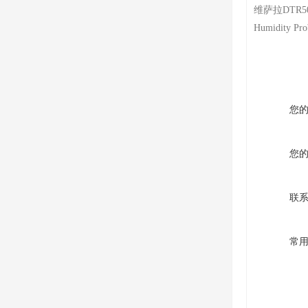
维萨拉DTR
Humidity P
您
您
联
常