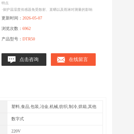
特点
·保护温湿度传感器免受散射、直晒以及雨淋对测量的影响
更新时间：
2026-05-07
浏览次数：
6962
产品型号：
DTR50
点击咨询
在线留言
塑料,食品,包装,冶金,机械,纺织,制冷,烘箱,其他
数字式
220V