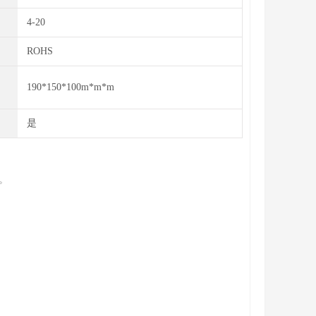
4-20
ROHS
190*150*100m*m*m
是
。