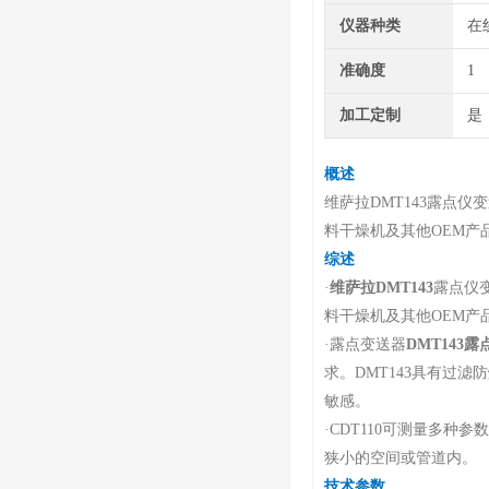
仪器种类
在
准确度
1
加工定制
是
概述
维萨拉DMT143露点仪
料干燥机及其他OEM产
综述
·
维萨拉DMT143
露点仪
料干燥机及其他OEM产
·
露点变送器
DMT143露
求。DMT143具有过
敏感。
·
CDT110可测量多种
狭小的空间或管道内。
技术参数