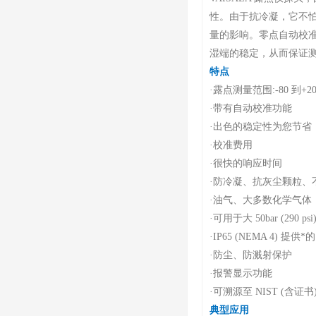
性。由于抗冷凝，它不
量的影响。零点自动校准
湿端的稳定，从而保证
特点
·
露点测量范围:-80 到+20 °C
·
带有自动校准功能
·
出色的稳定性为您节省
·
校准费用
·很快的
响应时间
·
防冷凝、抗灰尘颗粒、
·
油气、大多数化学气体
·
可用于大 50bar (290 
·
IP65 (NEMA 4) 提供*的
·
防尘、防溅射保护
·
报警显示功能
·
可溯源至 NIST (含证书
典型应用