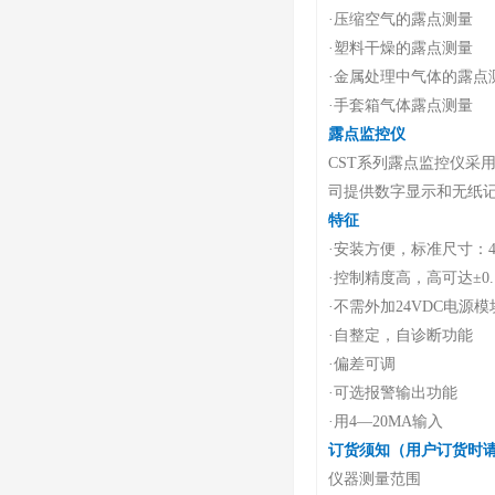
·
压缩空气的露点测量
·
塑料干燥的露点测量
·
金属处理中气体的露点
·
手套箱气体露点测量
露点监控仪
CST系列露点监控仪采
司提供数字显示和无纸
特征
·
安装方便，标准尺寸：48*9
·
控制精度高，高可达±0.
·不
需外加24VDC电源模
·
自整定，自诊断功能
·
偏差可调
·
可选报警输出功能
·
用4
—
20MA输入
订货须知（用户订货时
仪器测量范围