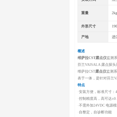
重量
2k
外形尺寸
19
产地
进
概述
维萨拉CST露点仪
监测
芬兰VAISALA 露点
维萨拉CST
露点仪
监测
表于一体，是针对芬兰V
特点
·安装方便，标准尺寸：48*
·控制精度高，高可达±0.
·不需外加24VDC 电源
·自整定，自诊断功能