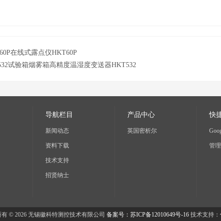
T60P在线式露点仪HKT60P
T532试验箱烟雾箱高精度温湿度变送器HKT532
导航栏目
产品中心
快
新闻动态
英国密析尔
Goog
资料下载
管理
技术支持
招贤纳士
有 © 2026 无锡徽科特测控技术有限公司
备案号：苏ICP备12010649号-16
技术支持：