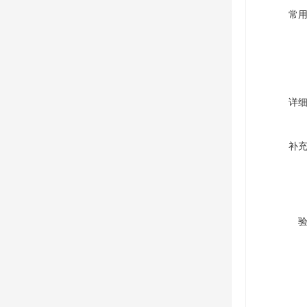
常
详
补