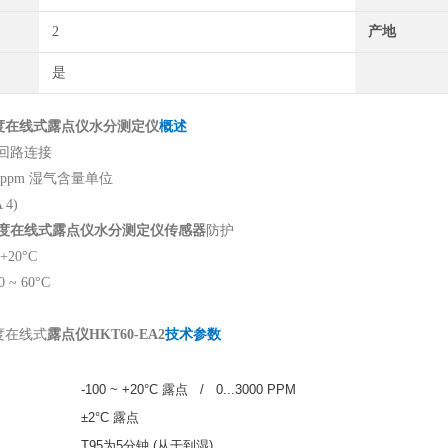
2
产地
是
度在线式露点仪水分测定仪
概述
回路连接
ppm 湿气含量单位
 4)
度在线式露点仪水分测定仪
传感器
防护
+20°C
 ~ 60°C
度在线式
露点仪HKT60-EA2
技术参数
-100 ~ +20°C 露点 / 0...3000 PPM
±2°C 露点
T95为5分钟 (从干到湿)