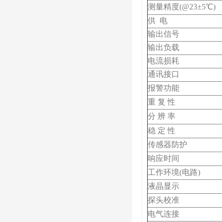
测量精度(@23±5℃)
供 电
输出信号
输出负载
电流损耗
通讯接口
报警功能
重 复 性
分 辨 率
稳 定 性
传感器防护
响应时间
工作环境(电路)
液晶显示
探头校准
电气连接