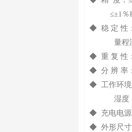
≤±1％F.S(
◆ 稳 定 性
量程漂移≤±
◆ 重 复 性
◆ 分 辨 率：
◆ 工作环境
湿度：≤9
◆ 充电电源：
◆ 外形尺寸：