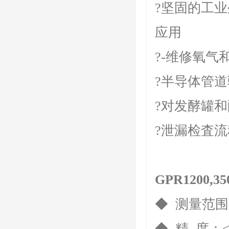
?坚固的工
应用
?-维修氧
?半导体管
?对发酵罐
?泄漏检査流
GPR1200
◆ 测量范围：0.
◆ 精 度：≤±2