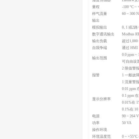
湿度传感器
Easide
量程
-100 °C ~ 
样气流量
60 ~ 300 N
输出
模拟输出
0, 1 或2
数字通讯输出
Modbus 
输出负载
超过1,000
自我争端
通过 HMI
0.0 ppm ~
输出范围
可自由设置
2 限值警
报警
1 一般故
1 流量警
0.01 ppm
0.1 ppm 
显示分辨率
0.01%在 
0.1%在 10
电源
90 ~ 264 V
功率
50 VA
操作环境
环境温度范
0 ~ +55°C 