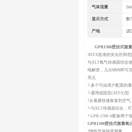
气体流量
2m
显示方式
数
产地
进
GPR1500壁挂式微
ATEX批准的安全区和危
与XLT氧气传感器结合
电解质，几分钟内即可
亮点
?-多个可由用户配置的
?-通用或固安(ATEX)型
?从暴露快速恢复到空气
?-与XLT传感器结合，
?-GPR-1500 A配备两个
GPR1500壁挂式微量氧
?惰性气体纯度测量