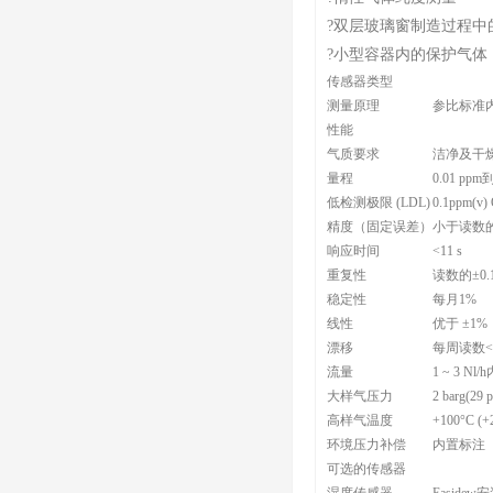
?双层玻璃窗制造过程中
?小型容器内的保护气体
传感器类型
测量原理
参比标准内
性能
气质要求
洁净及干燥
量程
0.01 pp
低检测极限 (LDL)
0.1ppm(v)
精度（固定误差）
小于读数的
响应时间
<11 s
重复性
读数的±0.
稳定性
每月1%
线性
优于 ±1%
漂移
每周读数<
流量
1 ~ 3 N
大样气压力
2 barg(29 p
高样气温度
+100°C (+
环境压力补偿
内置标注
可选的传感器