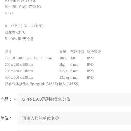
0.1%在 10 到 25% 之
90 ~ 264 V AC, 47/63 Hz
50 VA
0 ~ +55°C (+32 ~ +131°F)
优化在 634°C
5 ~ 90% RH无冷凝
尺寸
重量
气路连接
防护等级
19’’, 3U, 482.5 x 133 x 371.5mm
10kg
1/8"
IP20
200 x 220 x 290mm
5kg
6 mm
IP40
290 x 260 x 236mm
5.2kg
6 mm
IP20
450 x 300 x 330mm
13.5kg
6 mm
IP40
所有气体接头均为wagelok (MALE) 接头 (316 SS)
产品：
的单位：