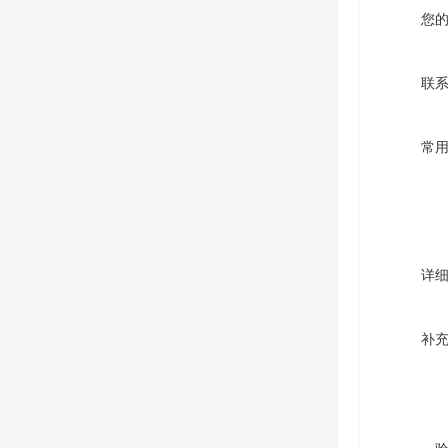
您
联
常
详
补