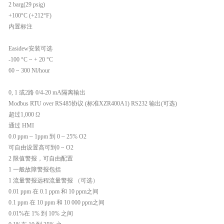
2 barg(29 psig)
+100°C (+212°F)
内置标注
Easidew安装可选
-100 °C ~ + 20 °C
60 ~ 300 Nl/hour
0, 1 或2路 0/4-20 mA隔离输出
Modbus RTU over RS485协议 (标准XZR400A1) RS232 输出(可选)
超过1,000 Ω
通过 HMI
0.0 ppm ~ 1ppm 到 0 ~ 25% O2
可自由设置高可到0 ~ O2
2 限值警报，可自由配置
1 一般故障警报包括
1 流量警报远程流量警报 （可选）
0.01 ppm 在 0.1 ppm 和 10 ppm之间
0.1 ppm 在 10 ppm 和 10 000 ppm之间
0.01%在 1% 到 10% 之间