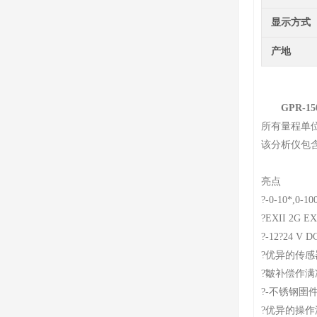
显示方式
产地
GPR-
所有量程单
该分析仪包
亮点
?-0-10*,0
?EXII 2G 
?-12?24 
?优异的传
?皺补偿作满
?-不锈钢圉
?优异的操作温度