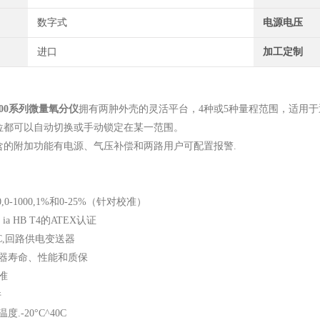
数字式
电源电压
进口
加工定制
1500系列微量氧分仪
拥有两肿外壳的灵活平台，4种或5种量程范围，适用
位都可以自动切换或手动锁定在某一范围。
含的附加功能有电源、气压补偿和两路用户可配置报警.
-100,0-1000,1%和0-25%（针对校准）
EX ia HB T4的ATEX认证
V DC,回路供电变送器
感器寿命、性能和质保
准
件
.-20°C^40C