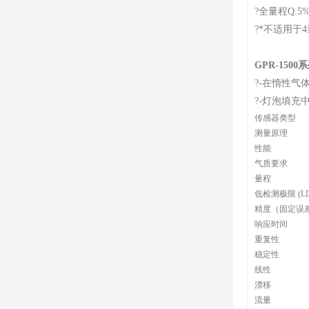
?全量程Q.5
?*不适用于
GPR-150
?-在惰性
?-灯泡填充
传感器类型
测量原理
性能
气质要求
量程
低检测极限 (LD
精度（固定误
响应时间
重复性
稳定性
线性
漂移
流量