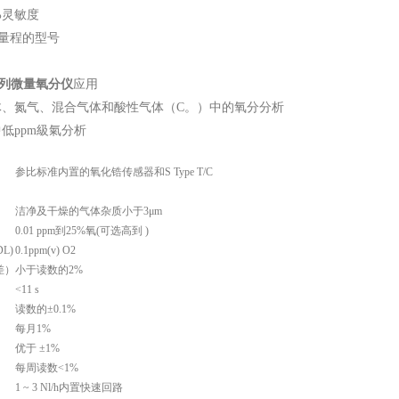
%灵敏度
4量程的型号
0系列微量氧分仪
应用
气体、氮气、混合气体和酸性气体（C。）中的氧分分析
中低ppm級氣分析
参比标准内置的氧化锆传感器和S Type T/C
洁净及干燥的气体杂质小于3μm
0.01 ppm到25%氧(可选高到 )
L)
0.1ppm(v) O2
差）
小于读数的2%
<11 s
读数的±0.1%
每月1%
优于 ±1%
每周读数<1%
1 ~ 3 Nl/h内置快速回路