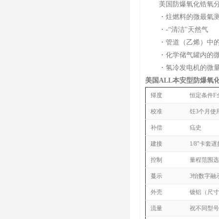
美国防爆氧化锆氧分
・炷燃料的微最氣
・-“清洁"天然气
・管道（乙烯）中的。
・化学储气罐内的微
・氢冷发电机的微量
美国ALL本安型防爆氧
帰度
恒定条件F
校准
饪3个月使
补偿
疝史
建接
1/8"卡套遅
控制
量程范围选
蔓示
3怡数字融
外壳
镀铝（尺寸
流量
祝不同型号