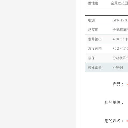
携性度
全最程范围
电源
GPR-15
X
感应度
全量程范围
僧号输出
4-20 mA 
溫度苒围
+5 2 +45
扇保
分析杈和
接液部分
不锈钢
产品：
您的单位：
您的姓名：