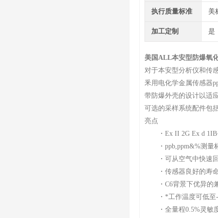
执行质量标准
美
加工定制
是
美国ALL本安型防爆氧
对于本安型分析仪和传感
釆用电化学金属传感器p
带防爆外壳的设计以适应
可选的采样系统配件包括
亮点
・Ex II 2G Ex d 1I
・ppb,ppm&%测量
・可从空气中快速回复
・传感器良好的寿命
・C6背景下优异的
・*工作温度可低至-2
・全量程0.5%灵敏