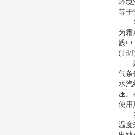
环境
等于
当露
为霜
践中
(Td
露点
气条
水汽
压。
使用
当不
温度