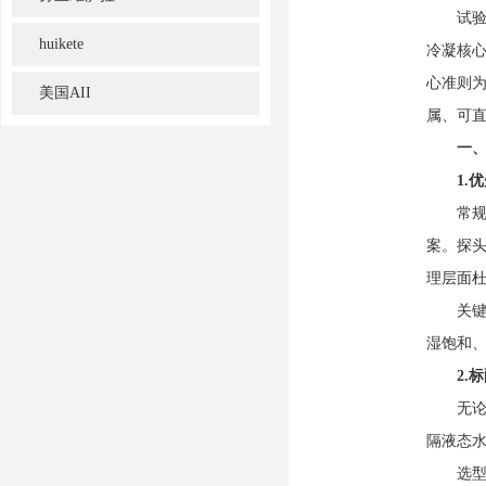
试验箱湿
huikete
冷凝核
心准则为
美国AII
属、可
一
1.
常规普通
案。探头
理层面
关键要
湿饱和、
2.
无论是
隔液态
选型标