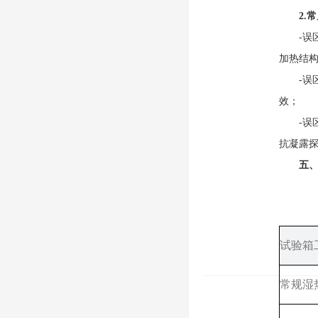
2.常
-误区1
加热结
-误区
效；
-误区
抗凝露
五、
试验箱
常规湿热