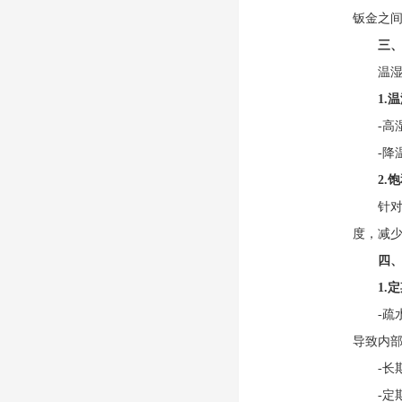
钣金之
三
温湿度
1.
-高湿
-降温
2.
针对98
度，减
四
1.
-疏水
导致内
-长期
-定期