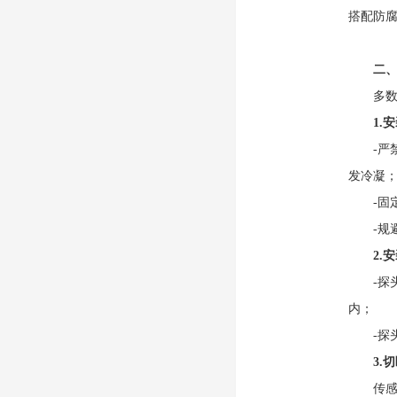
搭配防腐
二、
多数轻
1.
-严禁
发冷凝
-固定
-规避
2.
-探头
内；
-探头
3.
传感器