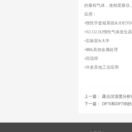
的量程气体，使精度最佳
应用：
•惰性手套箱系统&3D打印
•N2,O2,H2惰性气体发生器
•实验室&大学
•钢&其他金属处理
•回流焊
•许多其他工业应用
上一篇：
露点仪湿度分析
下一篇：
DP70和DP70B