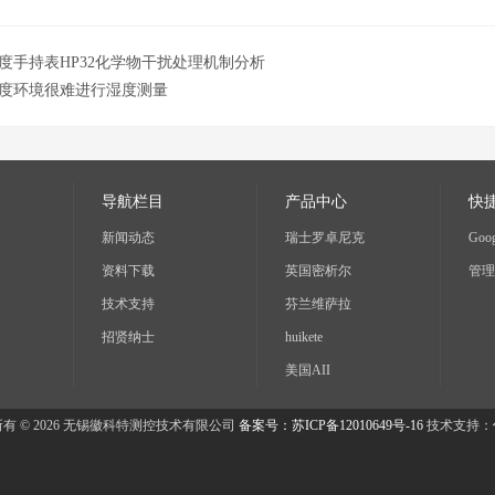
度手持表HP32化学物干扰处理机制分析
度环境很难进行湿度测量
导航栏目
产品中心
快
新闻动态
瑞士罗卓尼克
Goog
资料下载
英国密析尔
管理
技术支持
芬兰维萨拉
招贤纳士
huikete
美国AII
有 © 2026 无锡徽科特测控技术有限公司
备案号：苏ICP备12010649号-16
技术支持：