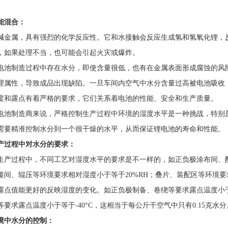
能混合：
属，具有强烈的化学反应性。它和水接触会反应生成氢和氢氧化锂，反
，如果处理不当，也可能会引起火灾或爆炸。
制造过程中存在水分，即使含量很低，也有在金属表面形成腐蚀的风险
理属性，导致成品出现缺陷。一旦车间内空气中水分含量过高被电池吸收
度和露点有着严格的要求，它们关系着电池的性能、安全和生产质量。
制造商来说，严格控制生产过程中环境的湿度水平是一种挑战，特别是
需要精准控制水分到一个很干燥的水平，从而保证锂电池的寿命和性能。
过程中对水分的要求：
过程中，不同工艺对湿度水平的要求是不一样的，如正负极涂布间、配料
接间、辊压等环境要求相对湿度小于等于20%RH；叠片、装配区等环境要
露点值能更好的反映湿度的变化。如正负极制备、卷绕等要求露点温度小于等
要求露点温度小于等于-40°C，这相当于每公斤干空气中只有0.15克水分
境中水分的控制：