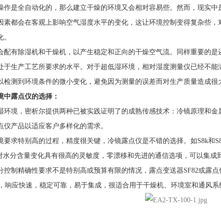
是全自动化的，那么建立干燥的环境又会相对容易些。然而，现实中是
因素都会在客观上影响空气湿度水平的变化，这让环境控制变得复杂些，
化。
有除湿机和干燥机，以产生稳定和正向的干燥空气流。同样重要的是还
处于生产工艺所要求的水平。对于超低湿环境，相对湿度测量仪已经不能
以检测到环境条件的微小变化，避免因为测量的误差而对生产质量造成很
中露点仪的选择：
境，密析尔提供两种已被实践证明了的成熟传感技术：冷镜原理和金属
点仪产品以适应客户多样化的需求。
特别高的过程，精度很关键，冷镜露点仪是不错的选择。如S8k和S8K R
以内，对水分含量变化具有很高的灵敏度，零漂移和先进的通信选项，可以集
精确性要求不是特别高或预算有限的情况，露点变送器SF82或露点仪EA2
Cdp，响应快速，稳定可靠，易于集成，很适合用于干燥机、环境室和通风系