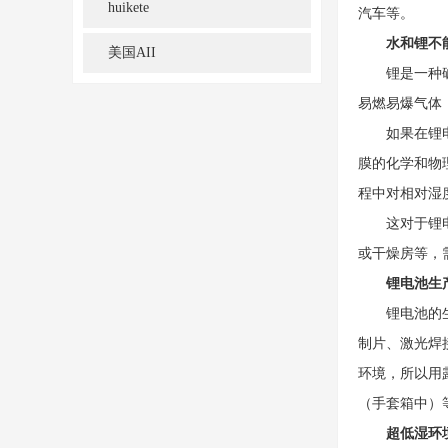
huikete
汽车等。
水和锂不
美国AII
锂是一种碱金
易燃易爆气体
如果在锂电池
膜的化学和物
程中对相对湿
这对于锂电池
或干燥房等，
锂电池生产
锂电池的生产
制片、激光焊
环境，所以用
（手套箱中）等
超低湿环