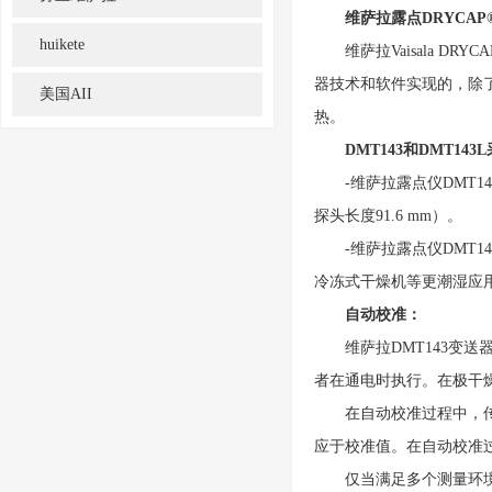
维萨拉露点DRYCAP
huikete
维萨拉Vaisala D
器技术和软件实现的，除
美国AII
热。
DMT143和DMT143
-维萨拉露点仪DMT143
探头长度91.6 mm）。
-维萨拉露点仪DMT14
冷冻式干燥机等更潮湿应用而
自动校准：
维萨拉DMT143变送
者在通电时执行。在极干
在自动校准过程中，传感
应于校准值。在自动校准
仅当满足多个测量环境标