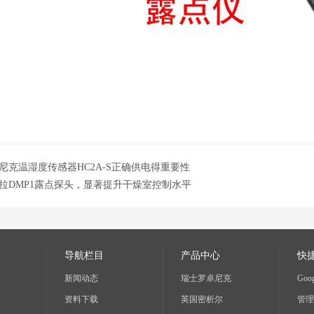
尼克温湿度传感器HC2A-S正确供电得重要性
拉DMP1露点探头，显著提升干燥室控制水平
导航栏目
产品中心
快
新闻动态
瑞士罗卓尼克
Goog
资料下载
英国密析尔
管理