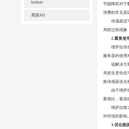
huikete
节能降耗对于
浪费的常见原
美国AII
传感器还可以
局部过热现象
2.重复使
维萨拉传感器
服务器的使用
该解决方案采
局发生变化也
换传感器送去
由于维萨拉解
案相比，菊花
维萨拉致力于
对环境的影响
3.优化能