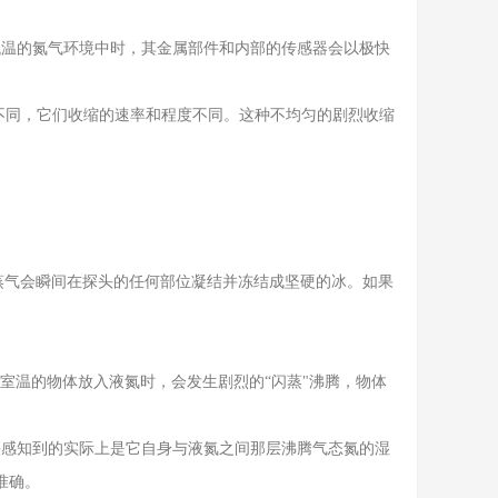
极低温的氮气环境中时，其金属部件和内部的传感器会以极快
不同，它们收缩的速率和程度不同。这种不均匀的剧烈收缩
水蒸气会瞬间在探头的任何部位凝结并冻结成坚硬的冰。如果
当您将室温的物体放入液氮时，会发生剧烈的“闪蒸"沸腾，物体
探头感知到的实际上是它自身与液氮之间那层沸腾气态氮的湿
准确。