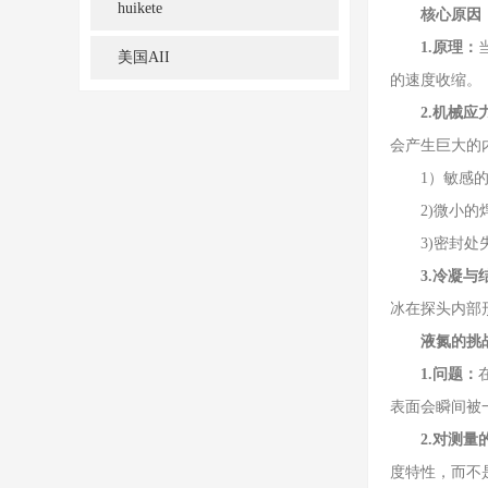
huikete
核心原因
1.原理：
美国AII
的速度收缩。
2.机械应
会产生巨大的
1）敏感的D
2)微小的
3)密封处失
3.冷凝与
冰在探头内部
液氮的挑
1.问题：
表面会瞬间被
2.对测量
度特性，而不