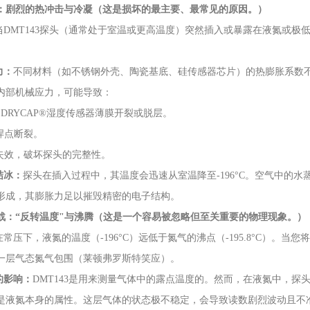
：剧烈的热冲击与冷凝（这是损坏的最主要、最常见的原因。）
当DMT143探头（通常处于室温或更高温度）突然插入或暴露在液氮或
力：
不同材料（如不锈钢外壳、陶瓷基底、硅传感器芯片）的热膨胀系数
内部机械应力，可能导致：
RYCAP®湿度传感器薄膜开裂或脱层。
焊点断裂。
效，破坏探头的完整性。
结冰：
探头在插入过程中，其温度会迅速从室温降至-196°C。空气中的
形成，其膨胀力足以摧毁精密的电子结构。
战：“反转温度"与沸腾（这是一个容易被忽略但至关重要的物理现象。）
在常压下，液氮的温度（-196°C）远低于氮气的沸点（-195.8°C）。
一层气态氮气包围（莱顿弗罗斯特笑应）。
的影响：
DMT143是用来测量气体中的露点温度的。然而，在液氮中，
是液氮本身的属性。这层气体的状态极不稳定，会导致读数剧烈波动且不