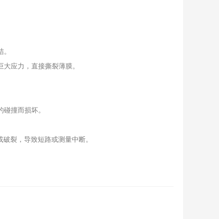
结。
巨大应力，直接撕裂薄膜。
的碰撞而损坏。
或破裂，导致短路或测量中断。