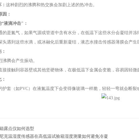
坏：
这种剧烈的沸腾和热交换会加剧上述的热冲击。
原因：
的“液滴冲击"：
是氮气，如果气源或管道中含有水分，在低温下这些水分会凝结并冻
遇到这些水滴，或冰融化后重新凝结，液态水撞击传感器薄膜会产生
伤：
沸腾会产生振动。
接触到容器壁或其他坚硬物体，在极低温下金属会变脆，容易因轻微
化：
套（如PVC）在液氮温度下会变得像玻璃一样脆，轻轻一弯就会断裂
箱露点仪如何选型
尼克温湿度传感器在高低温试验箱湿度测量如何避免冷凝