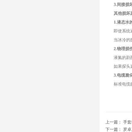
3.间接损
其他损坏
1.液态水
即使系统通的
当冰冷的探头
2.物理损
液氮的剧烈
如果探头直接
3.电缆脆
标准电缆的护
上一篇：
手套
下一篇：
罗卓