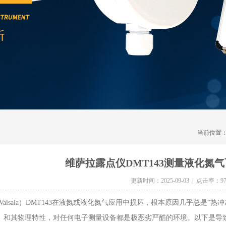
当前位置
维萨拉露点仪DMT143测量液化氮
更新时间：2025-09-03 | 点击率：97
sala）DMT143在液氮或液化氮气应用中损坏，根本原因几乎总是“热
°C）和其物理特性，对任何电子测量设备都是极恶劣严酷的环境。以下是导致