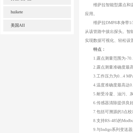
维萨拉智能型露点和温度探
huikete
应用。
维萨拉DMP8本身带1/
美国AII
从该管路中拔出探头。智能型D
实现数据可视化、轻松设
特点：
1.露点测量范围为-70...+80°
2.露点测量准确度最高达±2°
3.工作压力为0...4 MPa(0.
4.温度准确度最高达0.1°C
5.耐受冷凝、油污、灰
6.传感器清除提供良好
7.包括可溯源的3点校
8.支持RS-485的Mod
9.与Indigo系列变送