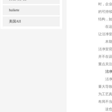
时，企业
huikete
的可持续
结构，
美国AII
在这样
让洁净
本期在线
洁净室
并不在
重点关
洁净
洁净室
量大导
为工艺
布局不当
这也是G