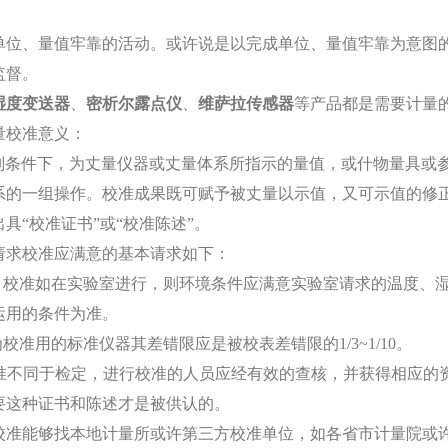
单位、量值牢靠的活动。或许说是以完成单位、量值牢靠为意图的
监督。
湿度变送器
、
密析尔
露点仪
、
维萨拉
传感器
等产品都是需要计量
量校准意义：
在规则条件下，为丈量仪器或丈量体系所指示的量值，或什物量具
系的一组操作。校准成果既可赋予被丈量以示值，又可示值的修
具“校准证书”或“校准陈述”。
请求校准应满意的基本请求如下：
件：校准如在实验室进行，则环境条件应满意实验室请求的温度、
运用的条件为准。
为校准用的标准仪器其差错限应是被校表差错限的1/3~1/10。
：校准不同于检定，进行校准的人员应经有效的查核，并获得相应
要这种证书和陈述才是被供认的。
准能够找本地计量所或许第三方校准单位，如各省市计量院或许本