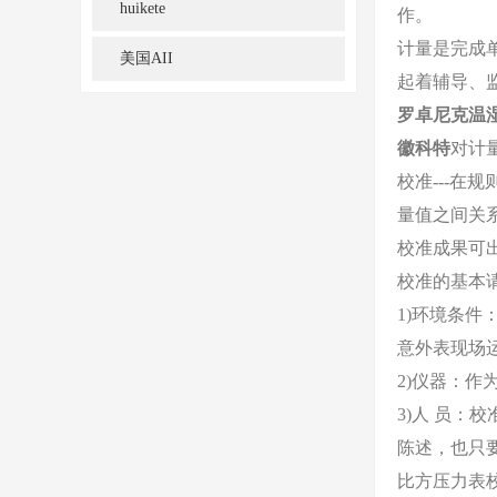
huikete
作。
计量是完成
美国AII
起着辅导、
罗卓尼克
温
徽科特
对计
校准---
量值之间关
校准成果可出
校准的基本
1)环境条
意外表现场
2)仪器：作
3)人 员
陈述，也只
比方压力表校