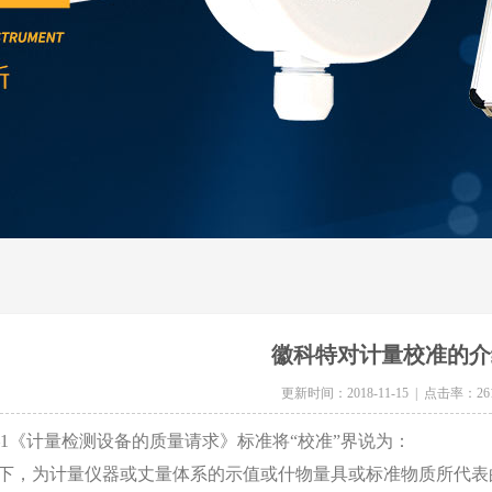
徽科特对计量校准的介
更新时间：2018-11-15 | 点击率：26
12—1《计量检测设备的质量请求》标准将“校准”界说为：
件下，为计量仪器或丈量体系的示值或什物量具或标准物质所代