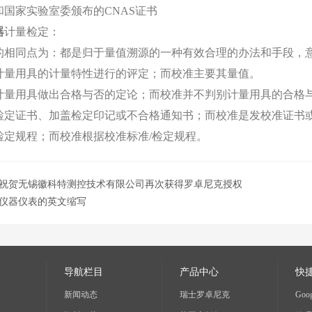
和国家实验室委颁布的CNAS证书
器
计量检定
：
的相同点为：都是归于量值溯源的一种有效合理的办法和手段，
对计量用具的计量特性进行的评定；而校准主要其量值。
要对计量用具做出合格与否的定论；而校准并不判别计量用具的合格
应发检定证书、加盖检定印记或不合格通知书；而校准是发校准证书
据检定规程；而校准根据校准标准/检定规程。
祝贺无锡徽科特测控技术有限公司再次获得罗卓尼克授权
仪器仪表的英文缩写
导航栏目
产品中心
快
新闻动态
瑞士罗卓尼克
Goog